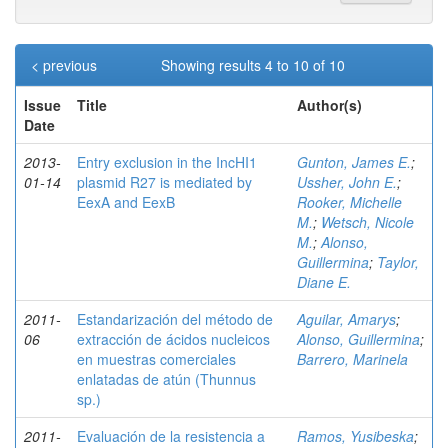
< previous
Showing results 4 to 10 of 10
Issue
Title
Author(s)
Date
2013-
Entry exclusion in the IncHI1
Gunton, James E.
;
01-14
plasmid R27 is mediated by
Ussher, John E.
;
EexA and EexB
Rooker, Michelle
M.
;
Wetsch, Nicole
M.
;
Alonso,
Guillermina
;
Taylor,
Diane E.
2011-
Estandarización del método de
Aguilar, Amarys
;
06
extracción de ácidos nucleicos
Alonso, Guillermina
;
en muestras comerciales
Barrero, Marinela
enlatadas de atún (Thunnus
sp.)
2011-
Evaluación de la resistencia a
Ramos, Yusibeska
;