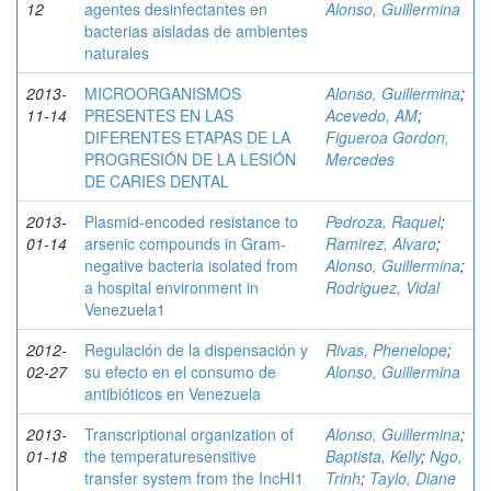
12
agentes desinfectantes en
Alonso, Guillermina
bacterias aisladas de ambientes
naturales
2013-
MICROORGANISMOS
Alonso, Guillermina
;
11-14
PRESENTES EN LAS
Acevedo, AM
;
DIFERENTES ETAPAS DE LA
Figueroa Gordon,
PROGRESIÓN DE LA LESIÓN
Mercedes
DE CARIES DENTAL
2013-
Plasmid-encoded resistance to
Pedroza, Raquel
;
01-14
arsenic compounds in Gram-
Ramirez, Alvaro
;
negative bacteria isolated from
Alonso, Guillermina
;
a hospital environment in
Rodriguez, Vidal
Venezuela1
2012-
Regulación de la dispensación y
Rivas, Phenelope
;
02-27
su efecto en el consumo de
Alonso, Guillermina
antibióticos en Venezuela
2013-
Transcriptional organization of
Alonso, Guillermina
;
01-18
the temperaturesensitive
Baptista, Kelly
;
Ngo,
transfer system from the IncHI1
Trinh
;
Taylo, Diane