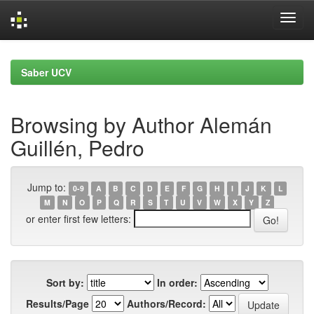
Skip
navigation
Saber UCV
Browsing by Author Alemán
Guillén, Pedro
Jump to:
0-9
A
B
C
D
E
F
G
H
I
J
K
L
M
N
O
P
Q
R
S
T
U
V
W
X
Y
Z
or enter first few letters:
Sort by:
In order:
Results/Page
Authors/Record: