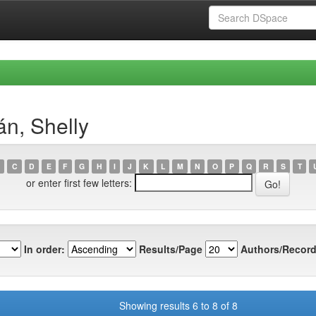
n, Shelly
C
D
E
F
G
H
I
J
K
L
M
N
O
P
Q
R
S
T
or enter first few letters:
In order:
Results/Page
Authors/Record
Showing results 6 to 8 of 8