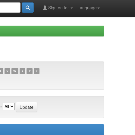
Sign on to:
Language
U
V
W
X
Y
Z
: