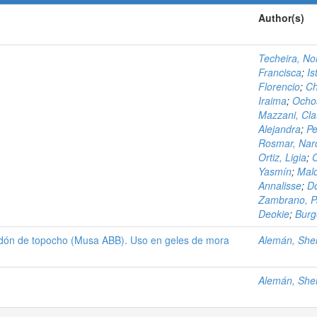
Author(s)
Techeira, No
Francisca
;
Is
Florencio
;
Ch
Iraima
;
Ochoa
Mazzani, Cla
Alejandra
;
Pe
Rosmar, Nar
Ortiz, Ligia
;
C
Yasmín
;
Mal
Annalisse
;
D
Zambrano, P
Deokie
;
Burg
idón de topocho (Musa ABB). Uso en geles de mora
Alemán, Shel
Alemán, Shel