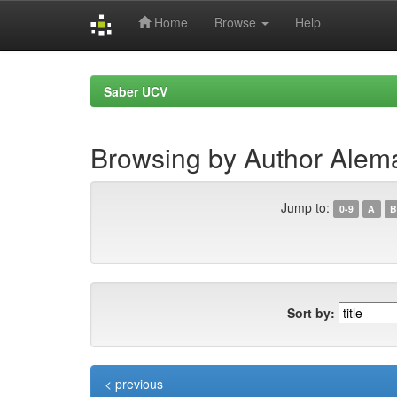
Home
Browse
Help
Skip
navigation
Saber UCV
Browsing by Author Alemá
Jump to:
0-9
A
B
Sort by:
< previous