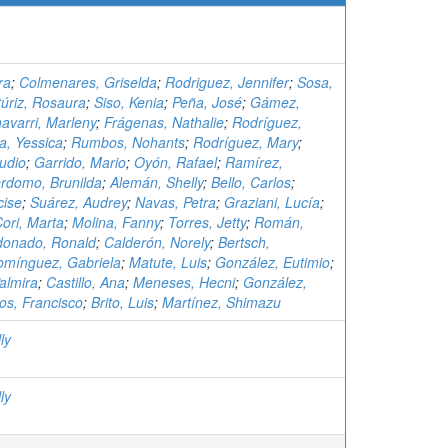
ra
;
Colmenares, Griselda
;
Rodriguez, Jennifer
;
Sosa,
túriz, Rosaura
;
Siso, Kenia
;
Peña, José
;
Gámez,
avarri, Marleny
;
Frágenas, Nathalie
;
Rodríguez,
, Yessica
;
Rumbos, Nohants
;
Rodríguez, Mary
;
udio
;
Garrido, Mario
;
Oyón, Rafael
;
Ramírez,
rdomo, Brunilda
;
Alemán, Shelly
;
Bello, Carlos
;
cise
;
Suárez, Audrey
;
Navas, Petra
;
Graziani, Lucía
;
ori, Marta
;
Molina, Fanny
;
Torres, Jetty
;
Román,
donado, Ronald
;
Calderón, Norely
;
Bertsch,
omínguez, Gabriela
;
Matute, Luis
;
González, Eutimio
;
almira
;
Castillo, Ana
;
Meneses, Hecni
;
González,
os, Francisco
;
Brito, Luis
;
Martínez, Shimazu
ly
ly