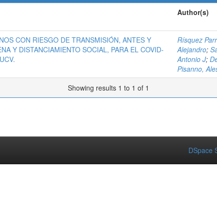
Author(s)
OS CON RIESGO DE TRANSMISIÓN, ANTES Y
Rísquez Parr
A Y DISTANCIAMIENTO SOCIAL, PARA EL COVID-
Alejandro
;
Sa
UCV.
Antonio J
;
De
Pisanno, Al
Showing results 1 to 1 of 1
DSpace S