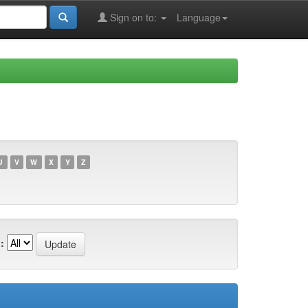
Sign on to:
Language
U
V
W
X
Y
Z
: