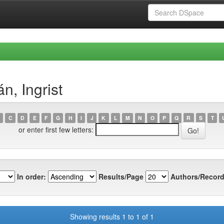
n, Ingrist
C
D
E
F
G
H
I
J
K
L
M
N
O
P
Q
R
S
T
or enter first few letters:
In order:
Results/Page
Authors/Record
Showing results 1 to 1 of 1