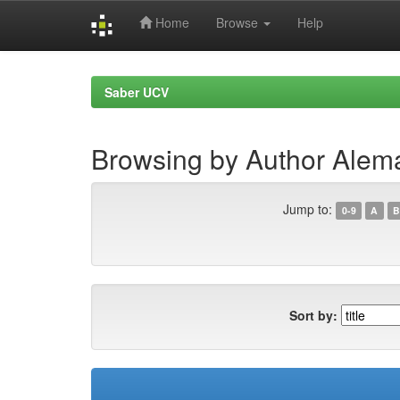
Home
Browse
Help
Skip
navigation
Saber UCV
Browsing by Author Alemá
Jump to:
0-9
A
B
Sort by: