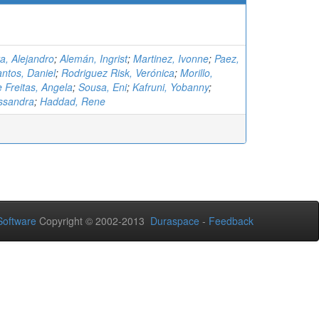
a, Alejandro
;
Alemán, Ingrist
;
Martinez, Ivonne
;
Paez,
ntos, Daniel
;
Rodriguez Risk, Verónica
;
Morillo,
 Freitas, Angela
;
Sousa, Eni
;
Kafruni, Yobanny
;
essandra
;
Haddad, Rene
oftware
Copyright © 2002-2013
Duraspace
-
Feedback