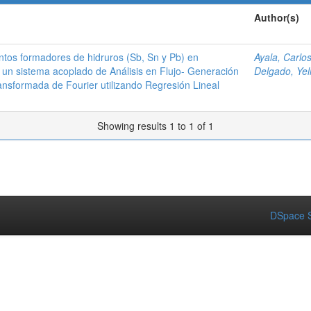
Author(s)
tos formadores de hidruros (Sb, Sn y Pb) en
Ayala, Carlo
 un sistema acoplado de Análisis en Flujo- Generación
Delgado, Yel
ransformada de Fourier utilizando Regresión Lineal
Showing results 1 to 1 of 1
DSpace S