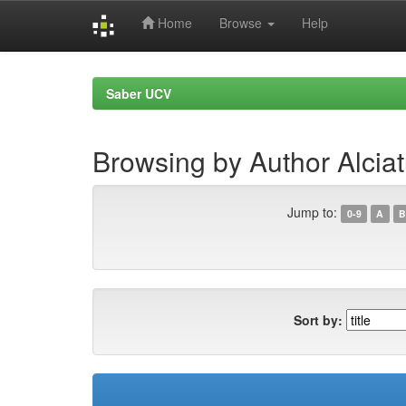
Home
Browse
Help
Skip
navigation
Saber UCV
Browsing by Author Alciat
Jump to:
0-9
A
B
Sort by: