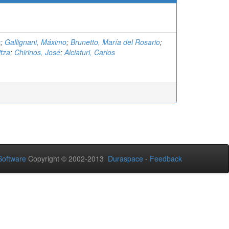
s
;
Gallignani, Máximo
;
Brunetto, María del Rosario
;
itza
;
Chirinos, José
;
Alciaturi, Carlos
oftware
Copyright © 2002-2013
Duraspace
-
Feedback