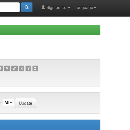
Sign on to:
Language
U
V
W
X
Y
Z
: