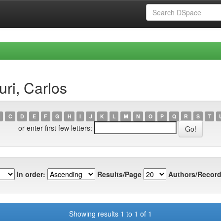
uri, Carlos
C
D
E
F
G
H
I
J
K
L
M
N
O
P
Q
R
S
T
or enter first few letters:
In order:
Results/Page
Authors/Record
Showing results 1 to 1 of 1