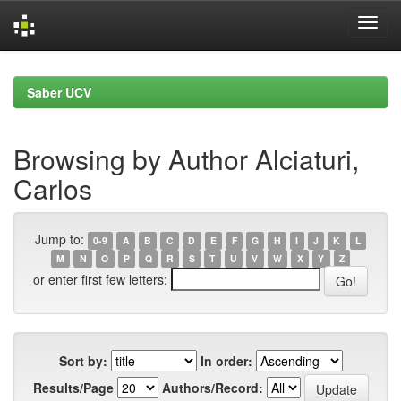
Skip
navigation
Saber UCV
Browsing by Author Alciaturi,
Carlos
Jump to:
0-9
A
B
C
D
E
F
G
H
I
J
K
L
M
N
O
P
Q
R
S
T
U
V
W
X
Y
Z
or enter first few letters:
Sort by:
In order:
Results/Page
Authors/Record: