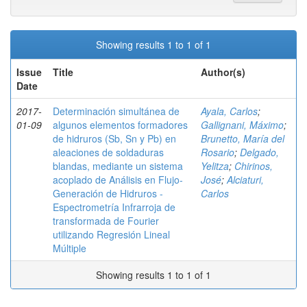
Showing results 1 to 1 of 1
Issue
Title
Author(s)
Date
2017-
Determinación simultánea de
Ayala, Carlos
;
01-09
algunos elementos formadores
Gallignani, Máximo
;
de hidruros (Sb, Sn y Pb) en
Brunetto, María del
aleaciones de soldaduras
Rosario
;
Delgado,
blandas, mediante un sistema
Yelitza
;
Chirinos,
acoplado de Análisis en Flujo-
José
;
Alciaturi,
Generación de Hidruros -
Carlos
Espectrometría Infrarroja de
transformada de Fourier
utilizando Regresión Lineal
Múltiple
Showing results 1 to 1 of 1