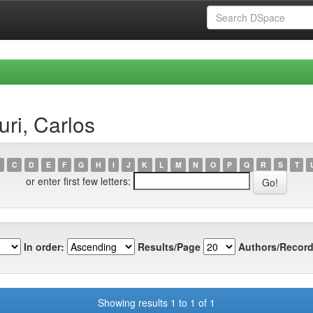
uri, Carlos
C
D
E
F
G
H
I
J
K
L
M
N
O
P
Q
R
S
T
or enter first few letters:
In order:
Results/Page
Authors/Record
Showing results 1 to 1 of 1