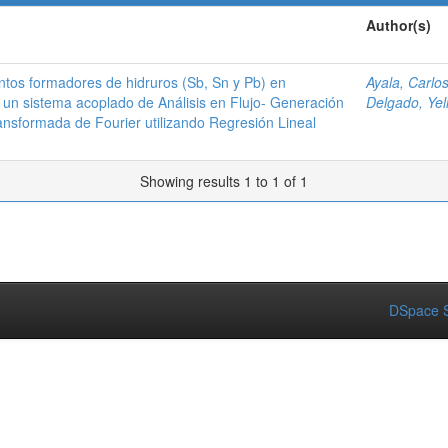
Author(s)
tos formadores de hidruros (Sb, Sn y Pb) en
Ayala, Carlo
 un sistema acoplado de Análisis en Flujo- Generación
Delgado, Yel
ransformada de Fourier utilizando Regresión Lineal
Showing results 1 to 1 of 1
DSpace S