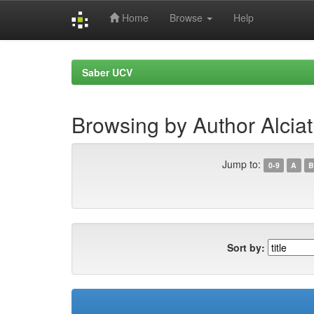
Home
Browse
Help
Skip
navigation
Saber UCV
Browsing by Author Alciat
Jump to:
0-9
A
B
Sort by: