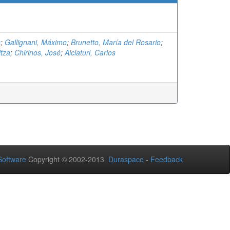
s
;
Gallignani, Máximo
;
Brunetto, María del Rosario
;
itza
;
Chirinos, José
;
Alciaturi, Carlos
oftware
Copyright © 2002-2013
Duraspace
-
Feedback