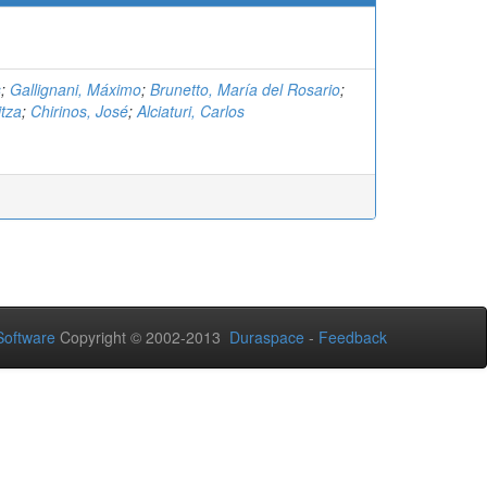
s
;
Gallignani, Máximo
;
Brunetto, María del Rosario
;
itza
;
Chirinos, José
;
Alciaturi, Carlos
oftware
Copyright © 2002-2013
Duraspace
-
Feedback