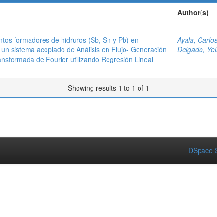
Author(s)
tos formadores de hidruros (Sb, Sn y Pb) en
Ayala, Carlo
 un sistema acoplado de Análisis en Flujo- Generación
Delgado, Yel
ransformada de Fourier utilizando Regresión Lineal
Showing results 1 to 1 of 1
DSpace S