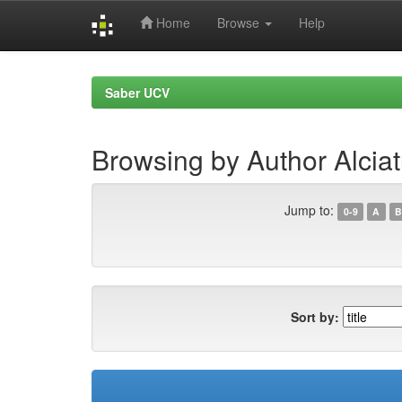
Home
Browse
Help
Skip
navigation
Saber UCV
Browsing by Author Alciat
Jump to:
0-9
A
B
Sort by: