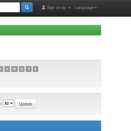
Sign on to:
Language
U
V
W
X
Y
Z
: