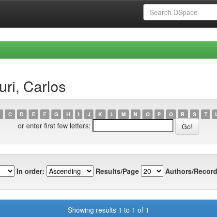
uri, Carlos
C
D
E
F
G
H
I
J
K
L
M
N
O
P
Q
R
S
T
or enter first few letters:
In order:
Results/Page
Authors/Record
Showing results 1 to 1 of 1