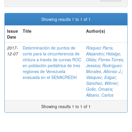
Showing results 1 to 1 of 1
Issue
Title
Author(s)
Date
2017-
Determinación de puntos de
Rísquez Parra,
12-07
corte para la circunferencia de
Alejandro
;
Hidalgo,
cintura a través de curvas ROC
Glida
;
Flores-Torres,
en población pediátrica de tres
Jessica
;
Rodríguez-
regiones de Venezuela
Morales, Alfonso J.
;
evaluada en el SENACREDH
Vásquez, Edgar
;
Sánchez, Wilmer
;
Gollo, Omaira
;
Albano, Carlos
Showing results 1 to 1 of 1