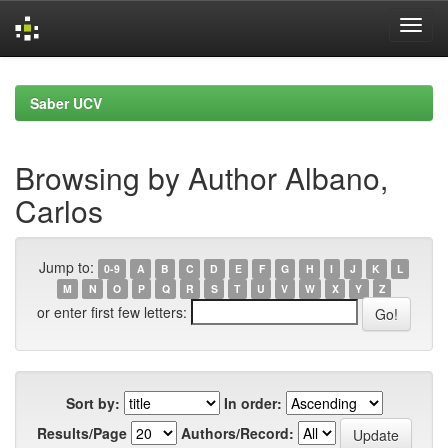
Skip
navigation
Saber UCV
Browsing by Author Albano,
Carlos
Jump to:
0-9
A
B
C
D
E
F
G
H
I
J
K
L
M
N
O
P
Q
R
S
T
U
V
W
X
Y
Z
or enter first few letters:
Sort by:
In order:
Results/Page
Authors/Record: