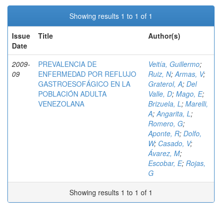
Showing results 1 to 1 of 1
Issue
Title
Author(s)
Date
2009-
PREVALENCIA DE
Veitía, Guillermo
;
09
ENFERMEDAD POR REFLUJO
Ruiz, N
;
Armas, V
;
GASTROESOFÁGICO EN LA
Graterol, A
;
Del
POBLACIÓN ADULTA
Valle, D
;
Mago, E
;
VENEZOLANA
Brizuela, L
;
Marelli,
A
;
Angarita, L
;
Romero, G
;
Aponte, R
;
Dolfo,
W
;
Casado, V
;
Ávarez, M
;
Escobar, E
;
Rojas,
G
Showing results 1 to 1 of 1