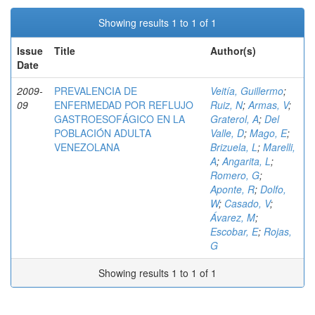
Showing results 1 to 1 of 1
Issue
Title
Author(s)
Date
2009-
PREVALENCIA DE
Veitía, Guillermo
;
09
ENFERMEDAD POR REFLUJO
Ruiz, N
;
Armas, V
;
GASTROESOFÁGICO EN LA
Graterol, A
;
Del
POBLACIÓN ADULTA
Valle, D
;
Mago, E
;
VENEZOLANA
Brizuela, L
;
Marelli,
A
;
Angarita, L
;
Romero, G
;
Aponte, R
;
Dolfo,
W
;
Casado, V
;
Ávarez, M
;
Escobar, E
;
Rojas,
G
Showing results 1 to 1 of 1