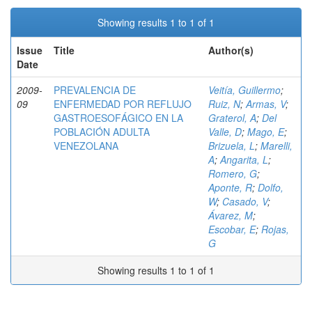
Showing results 1 to 1 of 1
Issue
Title
Author(s)
Date
2009-
PREVALENCIA DE
Veitía, Guillermo
;
09
ENFERMEDAD POR REFLUJO
Ruiz, N
;
Armas, V
;
GASTROESOFÁGICO EN LA
Graterol, A
;
Del
POBLACIÓN ADULTA
Valle, D
;
Mago, E
;
VENEZOLANA
Brizuela, L
;
Marelli,
A
;
Angarita, L
;
Romero, G
;
Aponte, R
;
Dolfo,
W
;
Casado, V
;
Ávarez, M
;
Escobar, E
;
Rojas,
G
Showing results 1 to 1 of 1