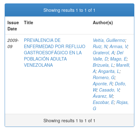
Showing results 1 to 1 of 1
Issue
Title
Author(s)
Date
2009-
PREVALENCIA DE
Veitía, Guillermo
;
09
ENFERMEDAD POR REFLUJO
Ruiz, N
;
Armas, V
;
GASTROESOFÁGICO EN LA
Graterol, A
;
Del
POBLACIÓN ADULTA
Valle, D
;
Mago, E
;
VENEZOLANA
Brizuela, L
;
Marelli,
A
;
Angarita, L
;
Romero, G
;
Aponte, R
;
Dolfo,
W
;
Casado, V
;
Ávarez, M
;
Escobar, E
;
Rojas,
G
Showing results 1 to 1 of 1