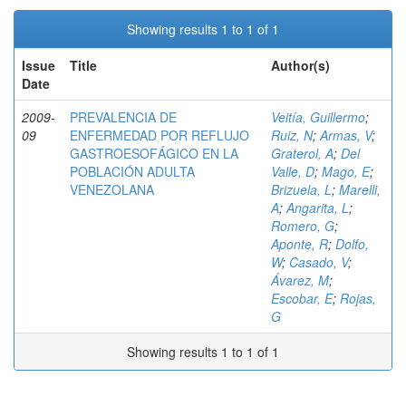
Showing results 1 to 1 of 1
Issue
Title
Author(s)
Date
2009-
PREVALENCIA DE
Veitía, Guillermo
;
09
ENFERMEDAD POR REFLUJO
Ruiz, N
;
Armas, V
;
GASTROESOFÁGICO EN LA
Graterol, A
;
Del
POBLACIÓN ADULTA
Valle, D
;
Mago, E
;
VENEZOLANA
Brizuela, L
;
Marelli,
A
;
Angarita, L
;
Romero, G
;
Aponte, R
;
Dolfo,
W
;
Casado, V
;
Ávarez, M
;
Escobar, E
;
Rojas,
G
Showing results 1 to 1 of 1