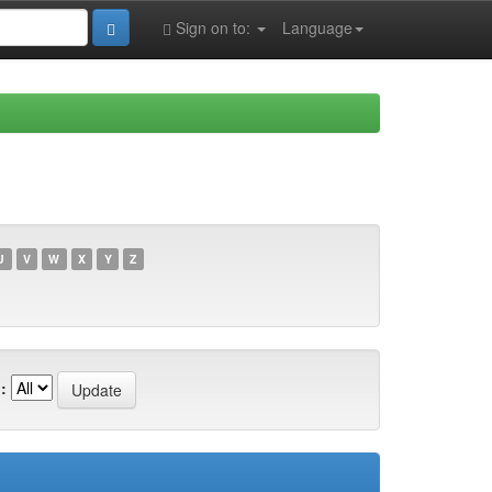
Sign on to:
Language
U
V
W
X
Y
Z
: