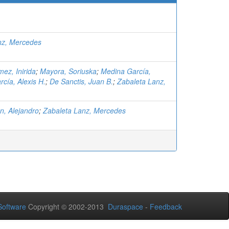
nz, Mercedes
mez, Inirida
;
Mayora, Soriuska
;
Medina García,
rcía, Alexis H.
;
De Sanctis, Juan B.
;
Zabaleta Lanz,
n, Alejandro
;
Zabaleta Lanz, Mercedes
oftware
Copyright © 2002-2013
Duraspace
-
Feedback