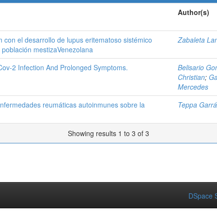
Author(s)
n con el desarrollo de lupus eritematoso sistémico
Zabaleta La
n población mestizaVenezolana
-Cov-2 Infection And Prolonged Symptoms.
Belisario Go
Christian
;
Ga
Mercedes
 enfermedades reumáticas autoinmunes sobre la
Teppa Garrá
Showing results 1 to 3 of 3
DSpace S