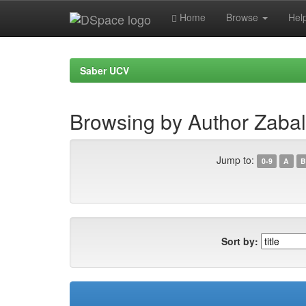
Home
Browse
Hel
Skip
navigation
Saber UCV
Browsing by Author Zaba
Jump to:
0-9
A
B
Sort by: