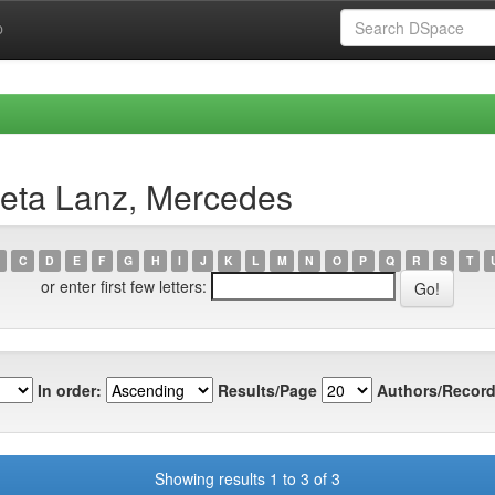
p
leta Lanz, Mercedes
C
D
E
F
G
H
I
J
K
L
M
N
O
P
Q
R
S
T
or enter first few letters:
In order:
Results/Page
Authors/Record
Showing results 1 to 3 of 3