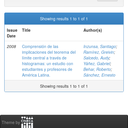
Showing results 1 to 1 of 1
Issue
Title
Author(s)
Date
2008
Comprensión de las
Inzunsa, Santiago
;
implicaciones del teorema del
Ramírez, Greivin
;
límite central a través de
Salcedo, Audy
;
histogramas: un estudio con
Yáñez, Gabriel
;
estudiantes y profesores de
Behar, Roberto
;
América Latina.
Sánchez, Ernesto
Showing results 1 to 1 of 1
Theme by