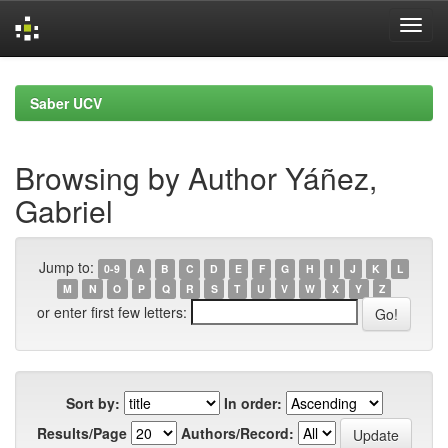
Skip
navigation
Saber UCV
Browsing by Author Yáñez,
Gabriel
Jump to:
0-9
A
B
C
D
E
F
G
H
I
J
K
L
M
N
O
P
Q
R
S
T
U
V
W
X
Y
Z
or enter first few letters:
Sort by:
In order:
Results/Page
Authors/Record: