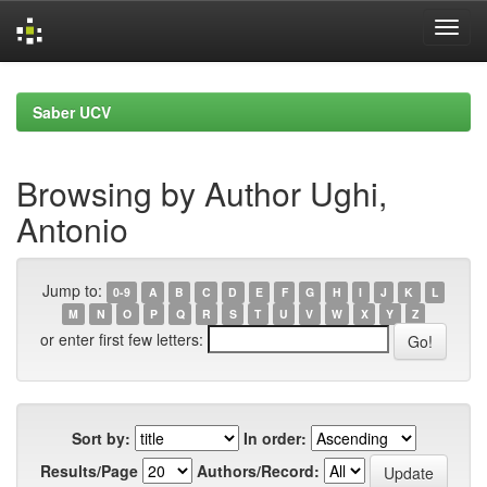
Skip
navigation
Saber UCV
Browsing by Author Ughi,
Antonio
Jump to:
0-9
A
B
C
D
E
F
G
H
I
J
K
L
M
N
O
P
Q
R
S
T
U
V
W
X
Y
Z
or enter first few letters:
Sort by:
In order:
Results/Page
Authors/Record: