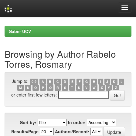
Skip
navigation
Saber UCV
Browsing by Author Rabelo
Torres, Rosmary
Jump to:
0-9
A
B
C
D
E
F
G
H
I
J
K
L
M
N
O
P
Q
R
S
T
U
V
W
X
Y
Z
or enter first few letters:
Sort by:
In order:
Results/Page
Authors/Record: