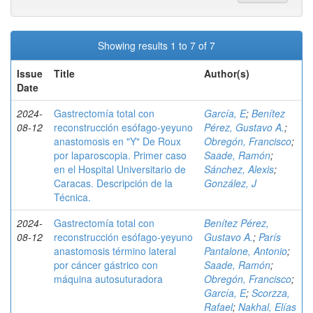
Showing results 1 to 7 of 7
Issue
Title
Author(s)
Date
2024-
Gastrectomía total con
García, E
;
Benítez
08-12
reconstrucción esófago-yeyuno
Pérez, Gustavo A.
;
anastomosis en "Y" De Roux
Obregón, Francisco
;
por laparoscopia. Primer caso
Saade, Ramón
;
en el Hospital Universitario de
Sánchez, Alexis
;
Caracas. Descripción de la
González, J
Técnica.
2024-
Gastrectomía total con
Benítez Pérez,
08-12
reconstrucción esófago-yeyuno
Gustavo A.
;
París
anastomosis término lateral
Pantalone, Antonio
;
por cáncer gástrico con
Saade, Ramón
;
máquina autosuturadora
Obregón, Francisco
;
García, E
;
Scorzza,
Rafael
;
Nakhal, Elías