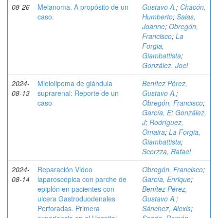
08-26
Melanoma. A propósito de un
Gustavo A.
;
Chacón,
caso.
Humberto
;
Salas,
Joanne
;
Obregón,
Francisco
;
La
Forgia,
Giambattista
;
González, Joel
2024-
Mielolipoma de glándula
Benítez Pérez,
08-13
suprarenal: Reporte de un
Gustavo A.
;
caso
Obregón, Francisco
;
García, E
;
González,
J
;
Rodríguez,
Omaira
;
La Forgia,
Giambattista
;
Scorzza, Rafael
2024-
Reparación Video
Obregón, Francisco
;
08-14
laparoscópica con parche de
García, Enrique
;
epiplón en pacientes con
Benítez Pérez,
ulcera Gastroduodenales
Gustavo A.
;
Perforadas. Primera
Sánchez, Alexis
;