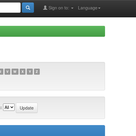
Sign on to:
Language
U
V
W
X
Y
Z
: