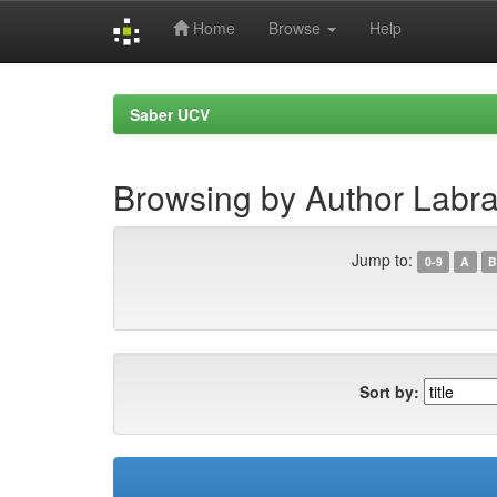
Home
Browse
Help
Skip
navigation
Saber UCV
Browsing by Author Labra
Jump to:
0-9
A
B
Sort by: