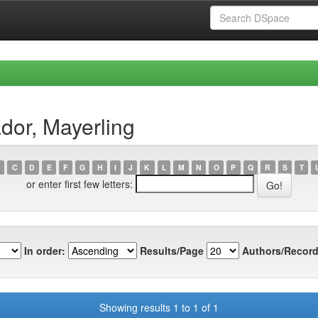
dor, Mayerling
C
D
E
F
G
H
I
J
K
L
M
N
O
P
Q
R
S
T
or enter first few letters:
In order:
Results/Page
Authors/Record
Showing results 1 to 1 of 1