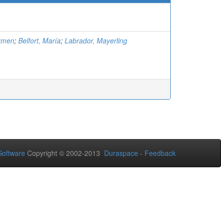
rmen
;
Belfort, María
;
Labrador, Mayerling
oftware
Copyright © 2002-2013
Duraspace
-
Feedback