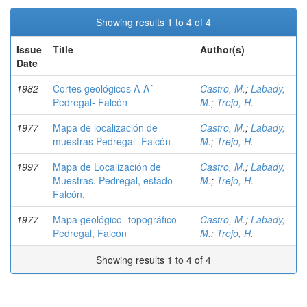
Showing results 1 to 4 of 4
Issue
Title
Author(s)
Date
1982
Cortes geológicos A-A´
Castro, M.
;
Labady,
Pedregal- Falcón
M.
;
Trejo, H.
1977
Mapa de localización de
Castro, M.
;
Labady,
muestras Pedregal- Falcón
M.
;
Trejo, H.
1997
Mapa de Localización de
Castro, M.
;
Labady,
Muestras. Pedregal, estado
M.
;
Trejo, H.
Falcón.
1977
Mapa geológico- topográfico
Castro, M.
;
Labady,
Pedregal, Falcón
M.
;
Trejo, H.
Showing results 1 to 4 of 4