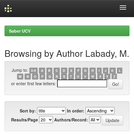
Skip
navigation
Saber UCV
Browsing by Author Labady, M.
Jump to:
0-9
A
B
C
D
E
F
G
H
I
J
K
L
M
N
O
P
Q
R
S
T
U
V
W
X
Y
Z
or enter first few letters:
Sort by:
In order:
Results/Page
Authors/Record: