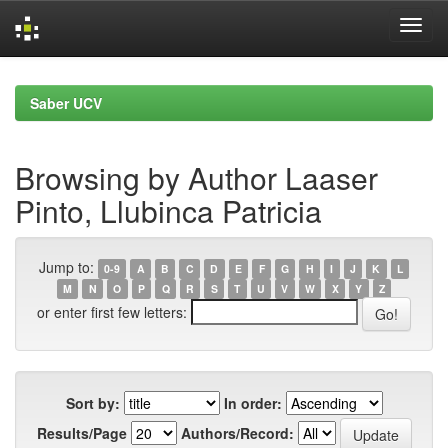
Skip
navigation
Saber UCV
Browsing by Author Laaser
Pinto, Llubinca Patricia
Jump to:
0-9
A
B
C
D
E
F
G
H
I
J
K
L
M
N
O
P
Q
R
S
T
U
V
W
X
Y
Z
or enter first few letters:
Sort by:
In order:
Results/Page
Authors/Record: