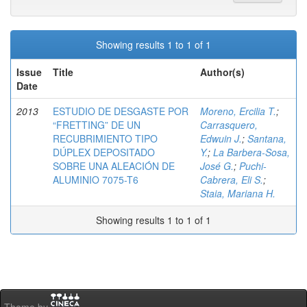
Showing results 1 to 1 of 1
Issue
Title
Author(s)
Date
2013
ESTUDIO DE DESGASTE POR
Moreno, Ercilia T.
;
“FRETTING” DE UN
Carrasquero,
RECUBRIMIENTO TIPO
Edwuin J.
;
Santana,
DÚPLEX DEPOSITADO
Y.
;
La Barbera-Sosa,
SOBRE UNA ALEACIÓN DE
José G.
;
Puchi-
ALUMINIO 7075-T6
Cabrera, Eli S.
;
Staia, Mariana H.
Showing results 1 to 1 of 1