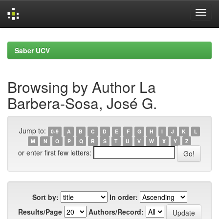
Skip
navigation
Saber UCV
Browsing by Author La
Barbera-Sosa, José G.
Jump to:
0-9
A
B
C
D
E
F
G
H
I
J
K
L
M
N
O
P
Q
R
S
T
U
V
W
X
Y
Z
or enter first few letters:
Sort by:
In order:
Results/Page
Authors/Record: