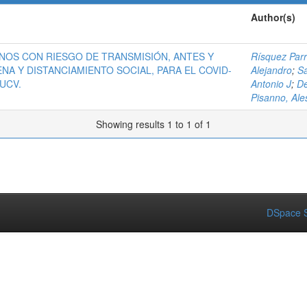
Author(s)
OS CON RIESGO DE TRANSMISIÓN, ANTES Y
Rísquez Parr
A Y DISTANCIAMIENTO SOCIAL, PARA EL COVID-
Alejandro
;
Sa
UCV.
Antonio J
;
De
Pisanno, Al
Showing results 1 to 1 of 1
DSpace S