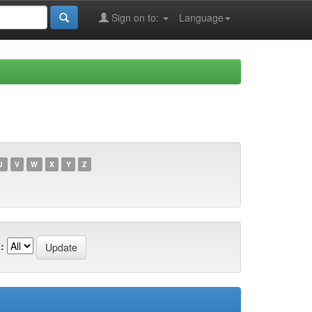
Sign on to:
Language
U
V
W
X
Y
Z
: