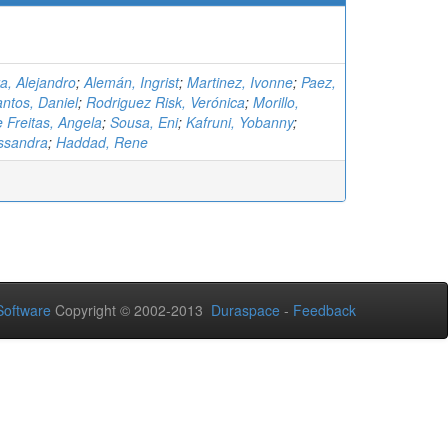
a, Alejandro
;
Alemán, Ingrist
;
Martinez, Ivonne
;
Paez,
ntos, Daniel
;
Rodriguez Risk, Verónica
;
Morillo,
 Freitas, Angela
;
Sousa, Eni
;
Kafruni, Yobanny
;
essandra
;
Haddad, Rene
oftware
Copyright © 2002-2013
Duraspace
-
Feedback