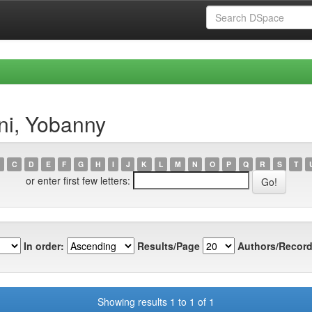
ni, Yobanny
C
D
E
F
G
H
I
J
K
L
M
N
O
P
Q
R
S
T
or enter first few letters:
In order:
Results/Page
Authors/Record
Showing results 1 to 1 of 1