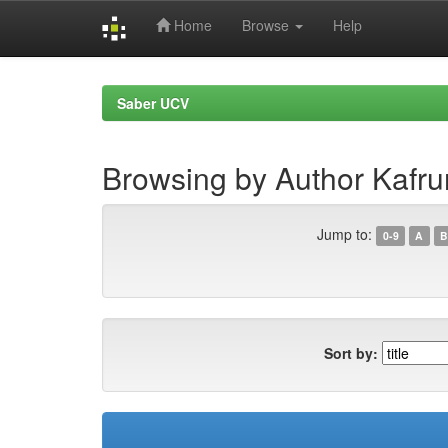
Home
Browse
Help
Skip
navigation
Saber UCV
Browsing by Author Kafru
Jump to:
0-9
A
B
Sort by: