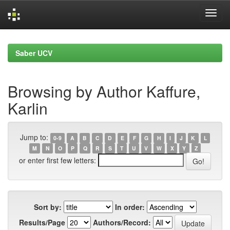
Skip
navigation
Saber UCV
Browsing by Author Kaffure,
Karlin
Jump to:
0-9
A
B
C
D
E
F
G
H
I
J
K
L
M
N
O
P
Q
R
S
T
U
V
W
X
Y
Z
or enter first few letters:
Sort by:
In order:
Results/Page
Authors/Record: