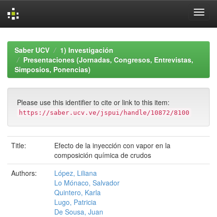
Skip
navigation
Saber UCV
1) Investigación
Presentaciones (Jornadas, Congresos, Entrevistas,
Simposios, Ponencias)
Please use this identifier to cite or link to this item:
https://saber.ucv.ve/jspui/handle/10872/8100
Title:
Efecto de la inyección con vapor en la
composición química de crudos
Authors:
López, Liliana
Lo Mónaco, Salvador
Quintero, Karla
Lugo, Patricia
De Sousa, Juan