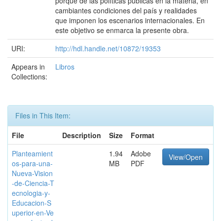
porqué de las políticas públicas en la materia, en
cambiantes condiciones del país y realidades
que imponen los escenarios internacionales. En
este objetivo se enmarca la presente obra.
URI:
http://hdl.handle.net/10872/19353
Appears in
Libros
Collections:
Files in This Item:
File
Description
Size
Format
Planteamient
1.94
Adobe
View/Open
os-para-una-
MB
PDF
Nueva-Vision
-de-Ciencia-T
ecnologia-y-
Educacion-S
uperior-en-Ve